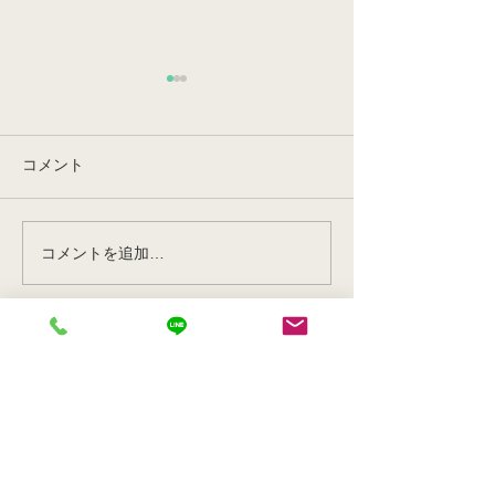
コメント
コメントを追加…
上尾市のゴミ屋敷の片付
加須市マンショ
けと掃除
庫定期清掃
お問い合わせ
名