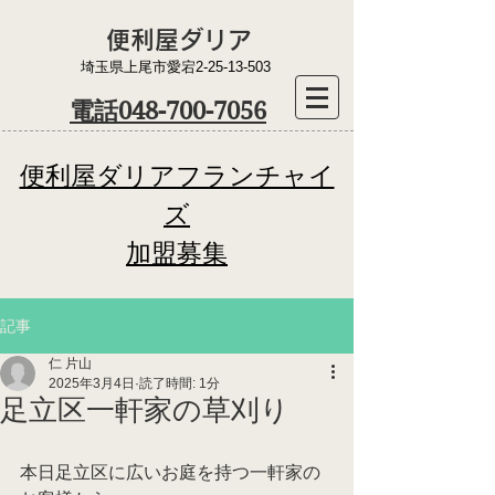
​便利屋ダリア
​埼玉県上尾市愛宕2-25-13-503
​電話048-700-7056
便利屋ダリアフランチャイ
ズ
​加盟募集
記事
仁 片山
2025年3月4日
読了時間: 1分
足立区一軒家の草刈り
本日足立区に広いお庭を持つ一軒家の