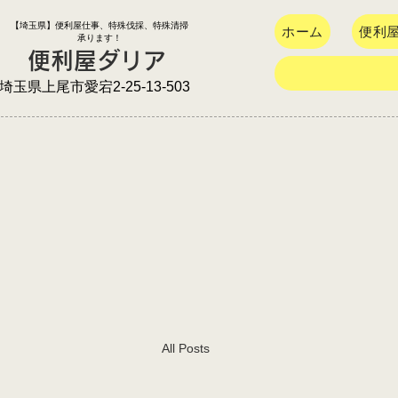
​【埼玉県】便利屋仕事、特殊伐採、特殊清掃
ホーム
便利
承ります！
​便利屋ダリア
​埼玉県上尾市愛宕2-25-13-503
All Posts