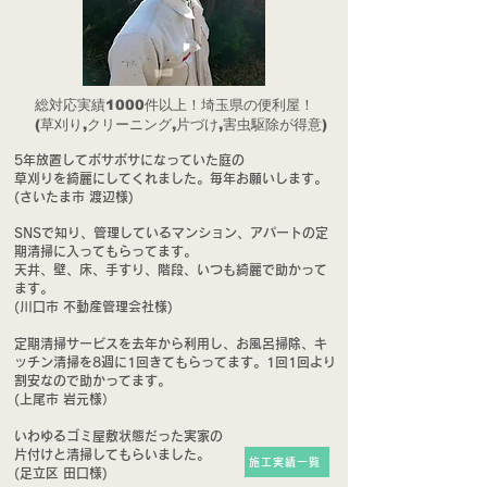
総対応実績1000件以上！埼玉県の便利屋！
​(草刈り,クリーニング,片づけ,害虫駆除が得意)
5年放置してボサボサになっていた庭の
草刈りを綺麗にしてくれました。毎年お願いします。
(さいたま市 渡辺様)
SNSで知り、管理しているマンション、アパートの定
期清掃に入ってもらってます。
天井、壁、床、手すり、階段、いつも綺麗で助かって
ます。
(川口市 不動産管理会社様)
定期清掃サービスを去年から利用し、お風呂掃除、キ
ッチン清掃を8週に1回きてもらってます。1回1回より
割安なので助かってます。
(上尾市 岩元様）
いわゆるゴミ屋敷状態だった実家の
片付けと清掃してもらいました。
施工実績一覧
(足立区 田口様)