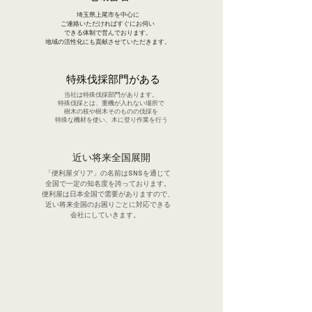
埼玉県上尾市を中心に
ご連絡いただければすぐにお伺い
できる体制で営んでおります。
地域の活性化にも貢献させていただきます。
​特殊伐採部門がある
当社は特殊伐採部門があります。
特殊伐採とは、重機が入れない場所で
樹木の枝や樹木そのものの伐採を
​特殊な機材を使い、木に登り作業を行う
​近い将来全国展開
「便利屋ダリア」の名前はSNSを通じて
全国で一定の知名度を誇っております。
便利屋は日本全国で需要がありますので、
近い将来全国のお困りごとに対応できる
​会社にしていきます。