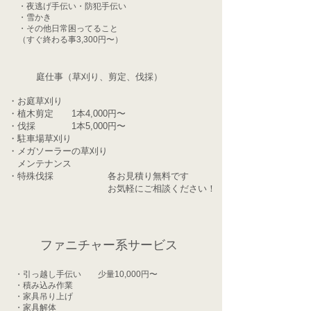
・夜逃げ手伝い・防犯手伝い
​・雪かき
​・その他日常困ってること
​（すぐ終わる事3,300円〜）
​庭仕事（草刈り、剪定、伐採）
・お庭草刈り
・植木剪定 1本4,000円〜
​・伐採 1本5,000円〜
・駐車場草刈り
・メガソーラーの草刈り
​ メンテナンス
・特殊伐採 各お見積り無料です
​ お気軽にご相談ください！
​ファニチャー系サービス
・引っ越し手伝い 少量10,000円〜
・積み込み作業
・家具吊り上げ
・家具解体