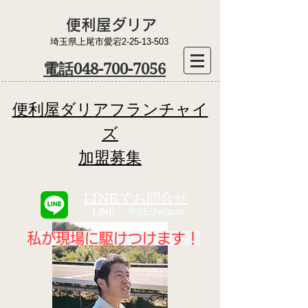
​便利屋ダリア
​埼玉県上尾市愛宕2-25-13-503
​電話048-700-7056
便利屋ダリアフランチャイ
ズ
​加盟募集
LINEでお問合せ
​ LINE
@259wiano
私が現場に駆けつけます！