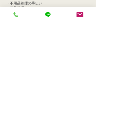
​・不用品処理の手伝い
・遺品整理
​・生前整理
各お見積り無料です​
お気軽にご相談ください！
SNS視聴者様、お仕事紹介で10%
キャッシュバック
SNSの視聴者様が知人、友人、家族などに「便
利屋ダリア」をご紹介いただき、便利屋のお仕
事受注が確定した時に、
ご紹介者様にそのお仕事のお見積もり金額小計
額の10％を
​紹介料として差し上げます。
条件
ご依頼時にご紹介者様、発注者様両者からご連
絡ください。
両者からのご連絡確認次第10％キャッシュバッ
ク確定いたします。
ご連絡方法は
便利屋ダリア公式LINE、メール、Instagramの
DM、電話、下記お問合せフォームからお問合
せください。